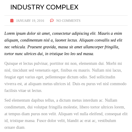
INDUSTRY COMPLEX
JANUARY 19, 2016
NO COMMENTS
Lorem ipsum dolor sit amet, consectetur adipiscing elit. Mauris a enim
aliquam, condimentum nisl a, laoreet lectus. Aliquam convallis sed elit
nec vehicula. Praesent gravida, massa sit amet ullamcorper fringilla,
tortor nunc ultrices dui, in tristique leo leo sed massa.
Quisque et lectus pulvinar, porttitor mi non, elementum dui. Morbi mi
nisl, tincidunt sed venenatis eget, finibus eu mauris. Nullam nisi lacus,
feugiat eget varius eget, pellentesque dictum odio. Sed sollicitudin
viverra est, at aliquam metus ultrices id. Duis eu purus vel nisl commodo
facilisis vitae ut lectus.
Sed elementum dapibus tellus, a dictum metus interdum ac. Nullam
condimetum, dui volutpat fringilla molestie, libero tortor ultrices lorem,
at tempus diam purus non velit. Aliquam vel nulla eleifend, consequat elit
id, tristique massa. Fusce dolor velit, blandit ac erat ac, vestibulum
ornare diam.